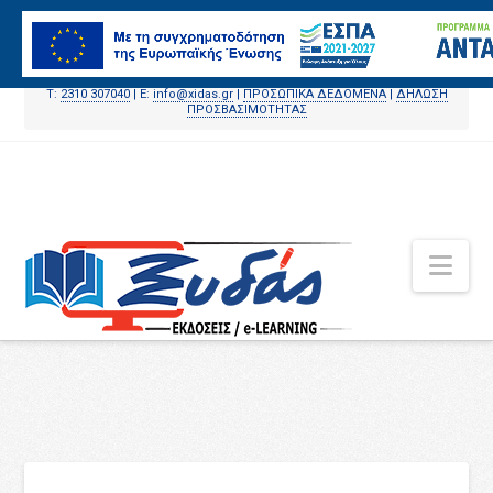
T:
2310 307040
| E:
info@xidas.gr
|
ΠΡΟΣΩΠΙΚΑ ΔΕΔΟΜΕΝΑ
|
ΔΗΛΩΣΗ
ΠΡΟΣΒΑΣΙΜΟΤΗΤΑΣ
Nav